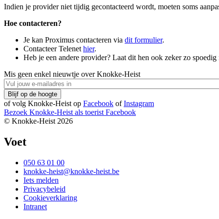
Indien je provider niet tijdig gecontacteerd wordt, moeten soms aanpa
Hoe contacteren?
Je kan Proximus contacteren via
dit formulier
.
Contacteer Telenet
hier
.
Heb je een andere provider? Laat dit hen ook zeker zo spoedig
Mis geen enkel nieuwtje over Knokke-Heist
of volg Knokke-Heist op
Facebook
of
Instagram
Bezoek Knokke-Heist als
toerist
Facebook
© Knokke-Heist 2026
Voet
050 63 01 00
knokke-heist@knokke-heist.be
Iets melden
Privacybeleid
Cookieverklaring
Intranet