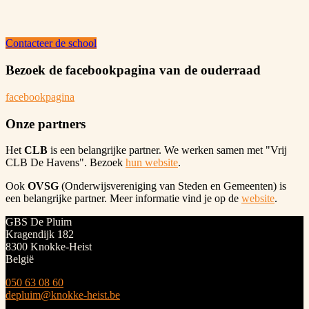
Contacteer de school
Bezoek de facebookpagina van de ouderraad
facebookpagina
Onze partners
Het
CLB
is een belangrijke partner. We werken samen met "Vrij
CLB De Havens". Bezoek
hun website
.
Ook
OVSG
(Onderwijsvereniging van Steden en Gemeenten) is
een belangrijke partner. Meer informatie vind je op de
website
.
GBS De Pluim
Kragendijk 182
8300
Knokke-Heist
België
050 63 08 60
depluim@knokke-heist.be