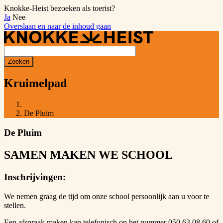
Knokke-Heist bezoeken als toerist?
Ja
Nee
Overslaan en naar de inhoud gaan
Kruimelpad
Home
De Pluim
De Pluim
SAMEN MAKEN WE SCHOOL
Inschrijvingen:
We nemen graag de tijd om onze school persoonlijk aan u voor te
stellen.
Een afspraak maken kan telefonisch op het nummer 050 63 08 60 of