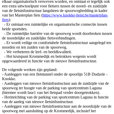
elkaar organisatorisch verweven worden, en ontstaat er tegelijk ook
een extra uitwisselpunt voor fietsers tussen de noord- en zuidzijde
van de fietsinfrastructuur langsheen de spoorwegbedding in kader
van het Masterplan fiets (
https://www.knokke-heist.be/masterplan-
fiets
):
- Er ontstaat een ruimtelijke en organisatorische connectie tussen
beide sportsites.
- De ruimtelijke barrière van de spoorweg wordt doorbroken tussen
de noordelijke en zuidelijke fietsverbindingen.
- Er wordt veilige en comfortabele fietsinfrastructuur aangelegd ten
noorden en ten zuiden van de spoorweg.
- We verbeteren de leef- en beeldkwaliteit.
- Het kruispunt Krommedijk en betrokken wegenis wordt
opgewaardeerd in functie van de nieuwe fietsinfrastructuur.
De volgende werken zijn gepland:
- Aanleggen van een fietstunnel onder de spoorlijn 51B Dudzele -
Knokke.
- Aanleggen van nieuwe fietsinfrastructuur aan de zuidzijde van de
spoorweg ter hoogte van de parking van sportcentrum Laguna
(hiermee wordt fase1 van het fietspad verder doorgetrokken).
- Herinrichting van de parking van sportcentrum Laguna in functie
van de aanleg van nieuwe fietsinfrastructuur.
- Aanleggen van nieuwe fietsinfrastructuur aan de noordzijde van de
spoorweg met aansluiting op de Krommedijk, inclusief het