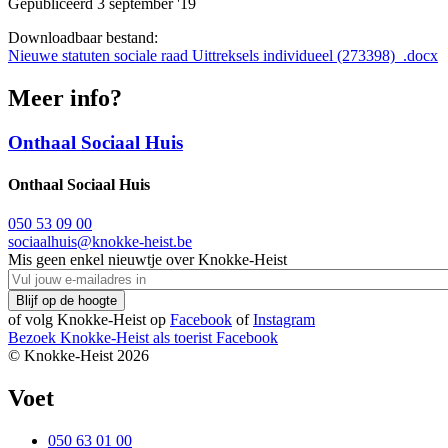
Gepubliceerd 3 september '19
Downloadbaar bestand:
Nieuwe statuten sociale raad Uittreksels individueel (273398)_.docx
Meer info?
Onthaal Sociaal Huis
Onthaal Sociaal Huis
050 53 09 00
sociaalhuis@knokke-heist.be
Mis geen enkel nieuwtje over Knokke-Heist
of volg Knokke-Heist op
Facebook
of
Instagram
Bezoek Knokke-Heist als
toerist
Facebook
© Knokke-Heist 2026
Voet
050 63 01 00