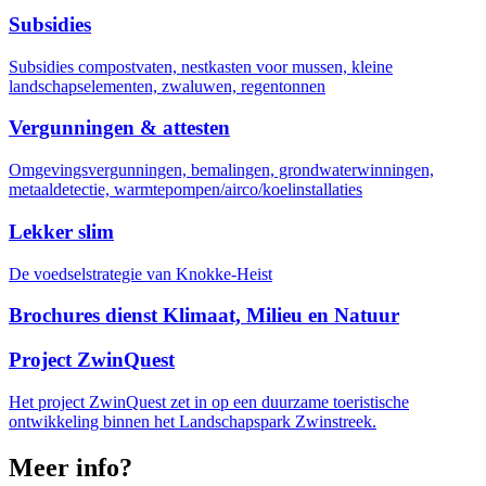
Subsidies
Subsidies compostvaten, nestkasten voor mussen, kleine
landschapselementen, zwaluwen, regentonnen
Vergunningen & attesten
Omgevingsvergunningen, bemalingen, grondwaterwinningen,
metaaldetectie, warmtepompen/airco/koelinstallaties
Lekker slim
De voedselstrategie van Knokke-Heist
Brochures dienst Klimaat, Milieu en Natuur
Project ZwinQuest
Het project ZwinQuest zet in op een duurzame toeristische
ontwikkeling binnen het Landschapspark Zwinstreek.
Meer info?