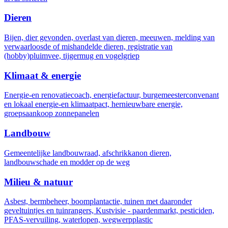
Dieren
Bijen, dier gevonden, overlast van dieren, meeuwen, melding van
verwaarloosde of mishandelde dieren, registratie van
(hobby)pluimvee, tijgermug en vogelgriep
Klimaat & energie
Energie-en renovatiecoach, energiefactuur, burgemeesterconvenant
en lokaal energie-en klimaatpact, hernieuwbare energie,
groepsaankoop zonnepanelen
Landbouw
Gemeentelijke landbouwraad, afschrikkanon dieren,
landbouwschade en modder op de weg
Milieu & natuur
Asbest, bermbeheer, boomplantactie, tuinen met daaronder
geveltuintjes en tuinrangers, Kustvisie - paardenmarkt, pesticiden,
PFAS-vervuiling, waterlopen, wegwerpplastic