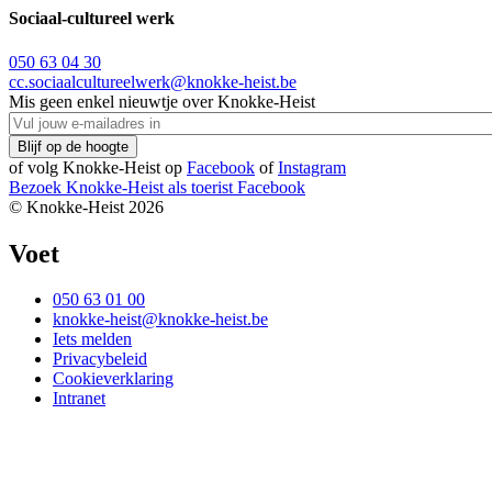
Sociaal-cultureel werk
050 63 04 30
cc.sociaalcultureelwerk@knokke-heist.be
Mis geen enkel nieuwtje over Knokke-Heist
of volg Knokke-Heist op
Facebook
of
Instagram
Bezoek Knokke-Heist als
toerist
Facebook
© Knokke-Heist 2026
Voet
050 63 01 00
knokke-heist@knokke-heist.be
Iets melden
Privacybeleid
Cookieverklaring
Intranet