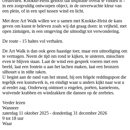
creativiteit. Knokke-Heist gelooft dat inspiratie overal te vinden is -
in een zorgvuldig ontworpen object, in de onverwachte kleur van
een plein, of in een spel tussen wind en licht.
Met deze Art Walk willen we u samen met Knokke-Heist de kans
geven om kunst te beleven zoals wij dat graag doen: in vrijheid, met
open zintuigen, in een omgeving die uitnodigt tot verwondering.
De route - 15 haltes vol verhalen.
De Art Walk is dan ook geen haastige toer, maar een uitnodiging om
te vertragen. Neem de tijd om rond te kijken, te uisteren, misschien
even te blijven staan. Laat de wind een gesprek voeren met een
beeld, laat een fontein u aan het lachen maken, laat een bronzen
silhouet u in stilte raken.
U begint aan de rand van het strand, bij een felgele reddingspost die
tegelijk een kunstwerk is, en eindigt waar u anders kijkt naar wat u
al eerder zag. Onderweg ontmoet u engelen, poëten, kameleons,
wuivende krabben en windzakken die dansen op de zeebries.
Verder lezen
Wanneer
zaterdag 11 oktober 2025
-
donderdag 31 december 2026
9 tot 18 uur
Waar