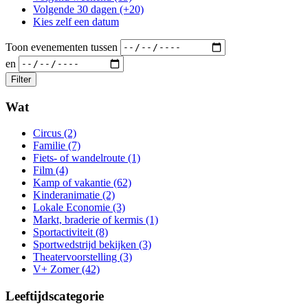
Volgende 30 dagen (+20)
Kies zelf een datum
Toon evenementen tussen
en
Wat
Circus (2)
Familie (7)
Fiets- of wandelroute (1)
Film (4)
Kamp of vakantie (62)
Kinderanimatie (2)
Lokale Economie (3)
Markt, braderie of kermis (1)
Sportactiviteit (8)
Sportwedstrijd bekijken (3)
Theatervoorstelling (3)
V+ Zomer (42)
Leeftijdscategorie