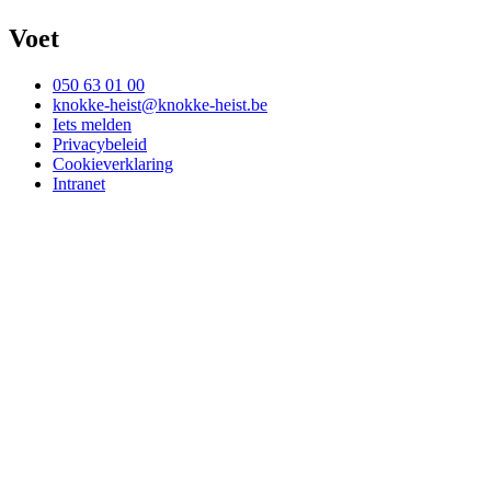
Voet
050 63 01 00
knokke-heist@knokke-heist.be
Iets melden
Privacybeleid
Cookieverklaring
Intranet