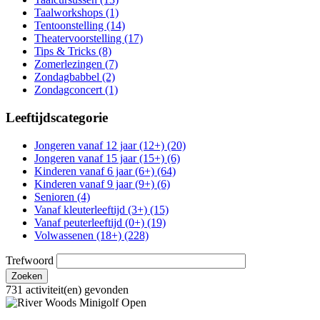
Taalworkshops (1)
Tentoonstelling (14)
Theatervoorstelling (17)
Tips & Tricks (8)
Zomerlezingen (7)
Zondagbabbel (2)
Zondagconcert (1)
Leeftijdscategorie
Jongeren vanaf 12 jaar (12+) (20)
Jongeren vanaf 15 jaar (15+) (6)
Kinderen vanaf 6 jaar (6+) (64)
Kinderen vanaf 9 jaar (9+) (6)
Senioren (4)
Vanaf kleuterleeftijd (3+) (15)
Vanaf peuterleeftijd (0+) (19)
Volwassenen (18+) (228)
Trefwoord
731 activiteit(en) gevonden