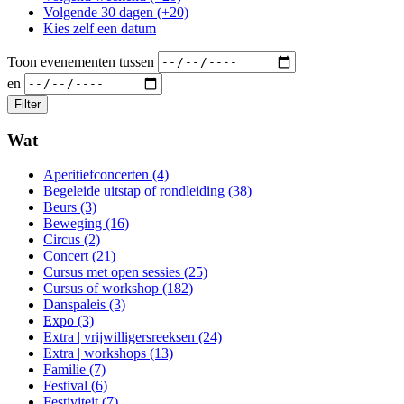
Volgende 30 dagen (+20)
Kies zelf een datum
Toon evenementen tussen
en
Wat
Aperitiefconcerten (4)
Begeleide uitstap of rondleiding (38)
Beurs (3)
Beweging (16)
Circus (2)
Concert (21)
Cursus met open sessies (25)
Cursus of workshop (182)
Danspaleis (3)
Expo (3)
Extra | vrijwilligersreeksen (24)
Extra | workshops (13)
Familie (7)
Festival (6)
Festiviteit (7)