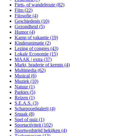
Fiets- of wandelroute (82)
Film (22)
Filosofie (4)
Geschiedenis (10)
Gezondheid (5)
Humor (4)
Kamp of vakantie (19)
Kinderanimatie (2)
Lezing of congres (43)
Lokale Economie (15)
MAAK | extra (37)
Markt, braderie of kermis (4)
Multimedia (62)
Musical (6)
Muziek (10)
Natuur (1)
Parkies (5)
Reizen (1)
S.E.A.S. (3)
Scharpoordgalerij (4)
Smaak (8)
Spel of quiz (1)
Sportactiviteit (102)
Sportwedstrijd bekijken (4)
Taalcursussen (13)