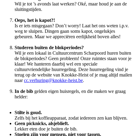
Wil je tot ’s avonds laat werken? Oké, maar houd je aan de
sluitingstijden.
Oeps, het is kapot?!
Is er iets misgegaan? Don’t worry! Laat het ons weten i.p.v.
weg te sluipen. Dingen gaan soms kapot, ongelukjes
gebeuren. Maar we appreciëren eerlijkheid boven alles!
Studeren buiten de blokperiodes?
Wil je een lokaal in Cultuurcentrum Scharpoord huren buiten
de blokperiodes? Geen probleem! Onze ruimtes staan voor je
klaar! We hanteren daarbij wel een speciale
cultuurvriendelijke huurregeling. Deze huurregeling vind je
terug op de website van Knokke-Heist of je mag altijd mailen
naar
cc.verhuring@knokke-heist.be
.
In de bib
gelden eigen huisregels, en die maken we graag
helder:
Stilte is goud.
Zelfs bij het koffieapparaat, zodat iedereen zen kan blijven.
Geen picknicks, alsjeblieft.
Lekker eten doe je buiten de bib.
Stoelen zijn voor mensen, niet voor tassen.