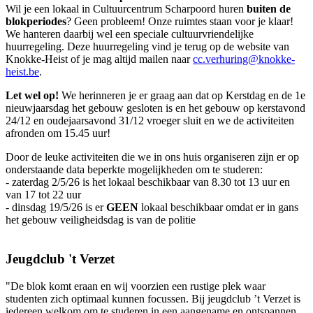
Wil je een lokaal in Cultuurcentrum Scharpoord huren
buiten de
blokperiodes
? Geen probleem! Onze ruimtes staan voor je klaar!
We hanteren daarbij wel een speciale cultuurvriendelijke
huurregeling. Deze huurregeling vind je terug op de website van
Knokke-Heist of je mag altijd mailen naar
cc.verhuring@knokke-
heist.be
.
Let wel op!
We herinneren je er graag aan dat op Kerstdag en de 1e
nieuwjaarsdag het gebouw gesloten is en het gebouw op kerstavond
24/12 en oudejaarsavond 31/12 vroeger sluit en we de activiteiten
afronden om 15.45 uur!
Door de leuke activiteiten die we in ons huis organiseren zijn er op
onderstaande data beperkte mogelijkheden om te studeren:
-
zaterdag 2/5/26 is het lokaal beschikbaar van 8.30 tot 13 uur en
van 17 tot 22 uur
-
dinsdag 19/5/26 is er
GEEN
lokaal beschikbaar omdat er in gans
het gebouw veiligheidsdag is van de politie
Jeugdclub 't Verzet
"De blok komt eraan en wij voorzien een rustige plek waar
studenten zich optimaal kunnen focussen. Bij jeugdclub ’t Verzet is
iedereen welkom om te studeren in een aangename en ontspannen