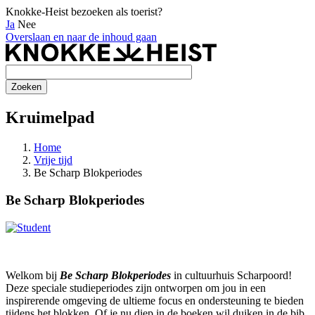
Knokke-Heist bezoeken als toerist?
Ja
Nee
Overslaan en naar de inhoud gaan
Kruimelpad
Home
Vrije tijd
Be Scharp Blokperiodes
Be Scharp Blokperiodes
Welkom bij
Be Scharp Blokperiodes
in cultuurhuis Scharpoord!
Deze speciale studieperiodes zijn ontworpen om jou in een
inspirerende omgeving de ultieme focus en ondersteuning te bieden
tijdens het blokken. Of je nu diep in de boeken wil duiken in de bib,