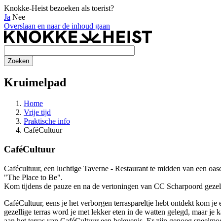
Knokke-Heist bezoeken als toerist?
Ja
Nee
Overslaan en naar de inhoud gaan
Kruimelpad
Home
Vrije tijd
Praktische info
CaféCultuur
CaféCultuur
Cafécultuur, een luchtige Taverne - Restaurant te midden van een oase
"The Place to Be".
Kom tijdens de pauze en na de vertoningen van CC Scharpoord gezell
CaféCultuur, eens je het verborgen terraspareltje hebt ontdekt kom je 
gezellige terras word je met lekker eten in de watten gelegd, maar je
aan het terras van CaféCultuur een belevenis. Er zijn genoeg speelmo