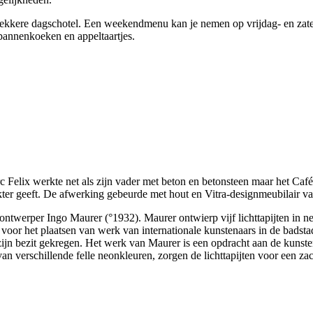
 lekkere dagschotel. Een weekendmenu kan je nemen op vrijdag- en za
 pannenkoeken en appeltaartjes.
 Felix werkte net als zijn vader met beton en betonsteen maar het Caféc
rakter geeft. De afwerking gebeurde met hout en Vitra-designmeubilair
tontwerper Ingo Maurer (°1932). Maurer ontwierp vijf lichttapijten in 
t voor het plaatsen van werk van internationale kunstenaars in de bads
jn bezit gekregen. Het werk van Maurer is een opdracht aan de kunsten
an verschillende felle neonkleuren, zorgen de lichttapijten voor een zach