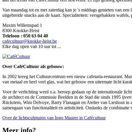
Van maandag tot en met zaterdag kan je 's middags genieten van een
uitgebreide snacks aan de kaart. Specialiteiten: versgebakken wafels,
Maxim Willemspad 1
8300 Knokke-Heist
Telefoon : 050 63 04 40
cafecultuur@knokke-heist.be
Elke dag open van 10 uur tot ...
Over CaféCultuur als gebouw:
In 2002 kreeg het Cultuurcentrum een nieuw cafetaria-restaurant. Marc
van metaal en heel veel glas, wat het gebouw een uitermate licht ka
Voor de verlichting werd o.a. beroep gedaan op de internationale lich
de architect en de Commissie Beelden in de Stad die sinds 1995 ijver
Rückriem, Wim Delvoye, Barry Flanagan en Atelier van Lieshout in zi
samengaan van functionaliteit en artisticiteit. Ondanks de combinatie v
Over de lichtsculpturen van Ingo Maurer in Cafécultuur
Meer info?