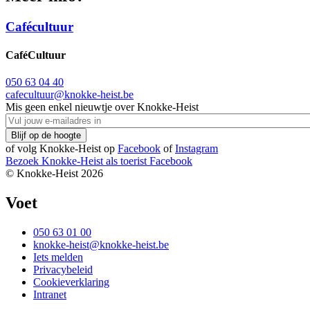
Cafécultuur
CaféCultuur
050 63 04 40
cafecultuur@knokke-heist.be
Mis geen enkel nieuwtje over Knokke-Heist
of volg Knokke-Heist op
Facebook
of
Instagram
Bezoek Knokke-Heist als
toerist
Facebook
© Knokke-Heist 2026
Voet
050 63 01 00
knokke-heist@knokke-heist.be
Iets melden
Privacybeleid
Cookieverklaring
Intranet