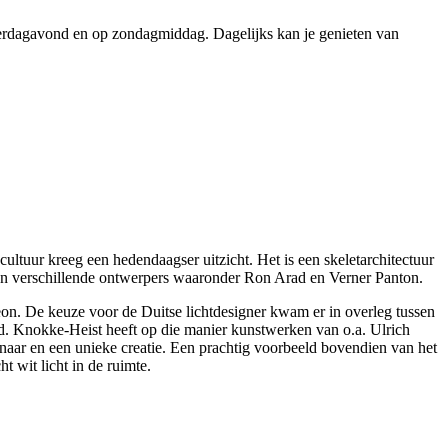
terdagavond en op zondagmiddag. Dagelijks kan je genieten van
ultuur kreeg een hedendaagser uitzicht. Het is een skeletarchitectuur
 van verschillende ontwerpers waaronder Ron Arad en Verner Panton.
neon. De keuze voor de Duitse lichtdesigner kwam er in overleg tussen
tad. Knokke-Heist heeft op die manier kunstwerken van o.a. Ulrich
aar en een unieke creatie. Een prachtig voorbeeld bovendien van het
t wit licht in de ruimte.