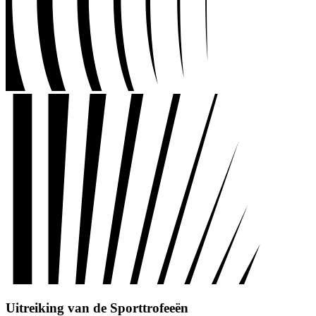
Uitreiking van de Sporttrofeeën