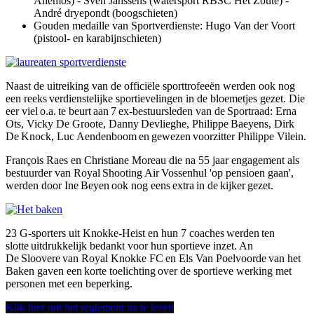
Anemos) - Sven Janssens (watersport RBSC Het Zoute) -
André dryepondt (boogschieten)
Gouden medaille van Sportverdienste: Hugo Van der Voort
(pistool- en karabijnschieten)
Naast de uitreiking van de officiële sporttrofeeën werden ook nog
een reeks verdienstelijke sportievelingen in de bloemetjes gezet. Die
eer viel o.a. te beurt aan 7 ex-bestuursleden van de Sportraad: Erna
Ots, Vicky De Groote, Danny Devlieghe, Philippe Baeyens, Dirk
De Knock, Luc Aendenboom en gewezen voorzitter Philippe Vilein.
François Raes en Christiane Moreau die na 55 jaar engagement als
bestuurder van Royal Shooting Air Vossenhul 'op pensioen gaan',
werden door Ine Beyen ook nog eens extra in de kijker gezet.
23 G-sporters uit Knokke-Heist en hun 7 coaches werden ten
slotte uitdrukkelijk bedankt voor hun sportieve inzet. An
De Sloovere van Royal Knokke FC en Els Van Poelvoorde van het
Baken gaven een korte toelichting over de sportieve werking met
personen met een beperking.
Klik hier om het reglement na te lezen