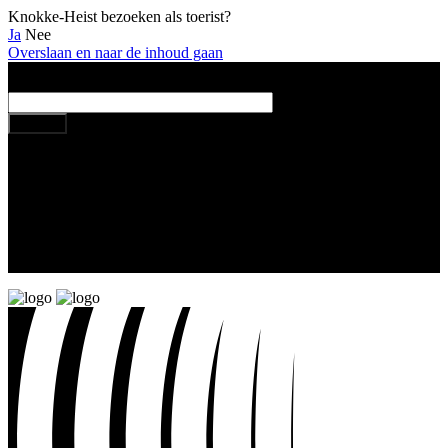
Knokke-Heist bezoeken als toerist?
Ja
Nee
Overslaan en naar de inhoud gaan
Kruimelpad
Home
Vrije tijd
Sport
Uitreiking van de Sporttrofeeën