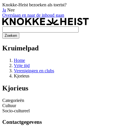
Knokke-Heist bezoeken als toerist?
Ja
Nee
Overslaan en naar de inhoud gaan
Kruimelpad
Home
Vrije tijd
Verenigingen en clubs
Kjorieus
Kjorieus
Categorieën
Cultuur
Socio-cultureel
Contactgegevens