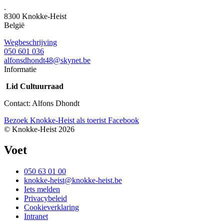
.
8300
Knokke-Heist
België
Wegbeschrijving
050 601 036
alfonsdhondt48@skynet.be
Informatie
Lid Cultuurraad
Contact: Alfons Dhondt
Bezoek Knokke-Heist als
toerist
Facebook
© Knokke-Heist 2026
Voet
050 63 01 00
knokke-heist@knokke-heist.be
Iets melden
Privacybeleid
Cookieverklaring
Intranet