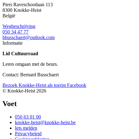
Piers Raveschootlaan 113
8300
Knokke-Heist
België
Wegbeschrijving
050 34 47 77
bbusschaert@outlook.com
Informatie
Lid Cultuurraad
Leren omgaan met de beurs.
Contact: Bernard Busschaert
Bezoek Knokke-Heist als
toerist
Facebook
© Knokke-Heist 2026
Voet
050 63 01 00
knokke-heist@knokke-heist.be
Iets melden
Privacybeleid