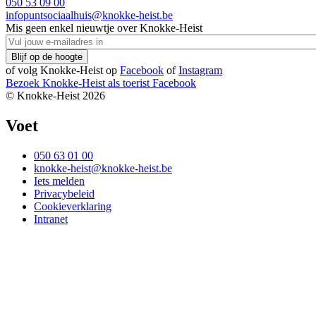
050 53 09 00
infopuntsociaalhuis@knokke-heist.be
Mis geen enkel nieuwtje over Knokke-Heist
of volg Knokke-Heist op
Facebook
of
Instagram
Bezoek Knokke-Heist als
toerist
Facebook
© Knokke-Heist 2026
Voet
050 63 01 00
knokke-heist@knokke-heist.be
Iets melden
Privacybeleid
Cookieverklaring
Intranet