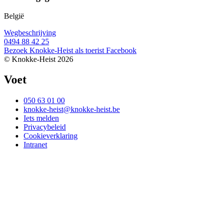
België
Wegbeschrijving
0494 88 42 25
Bezoek Knokke-Heist als
toerist
Facebook
© Knokke-Heist 2026
Voet
050 63 01 00
knokke-heist@knokke-heist.be
Iets melden
Privacybeleid
Cookieverklaring
Intranet