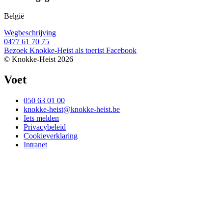
België
Wegbeschrijving
0477 61 70 75
Bezoek Knokke-Heist als
toerist
Facebook
© Knokke-Heist 2026
Voet
050 63 01 00
knokke-heist@knokke-heist.be
Iets melden
Privacybeleid
Cookieverklaring
Intranet