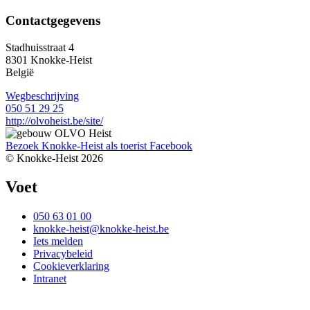
Contactgegevens
Stadhuisstraat 4
8301
Knokke-Heist
België
Wegbeschrijving
050 51 29 25
http://olvoheist.be/site/
Bezoek Knokke-Heist als
toerist
Facebook
© Knokke-Heist 2026
Voet
050 63 01 00
knokke-heist@knokke-heist.be
Iets melden
Privacybeleid
Cookieverklaring
Intranet