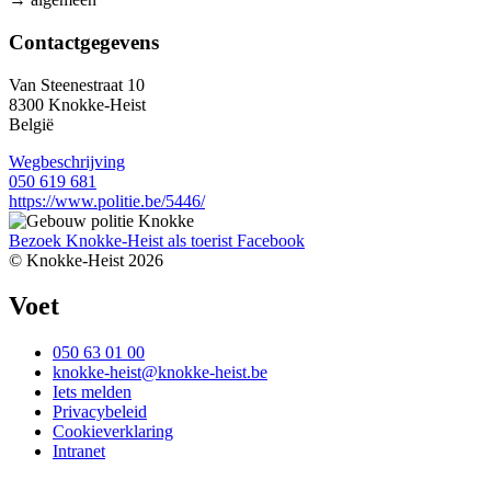
Contactgegevens
Van Steenestraat 10
8300
Knokke-Heist
België
Wegbeschrijving
050 619 681
https://www.politie.be/5446/
Bezoek Knokke-Heist als
toerist
Facebook
© Knokke-Heist 2026
Voet
050 63 01 00
knokke-heist@knokke-heist.be
Iets melden
Privacybeleid
Cookieverklaring
Intranet