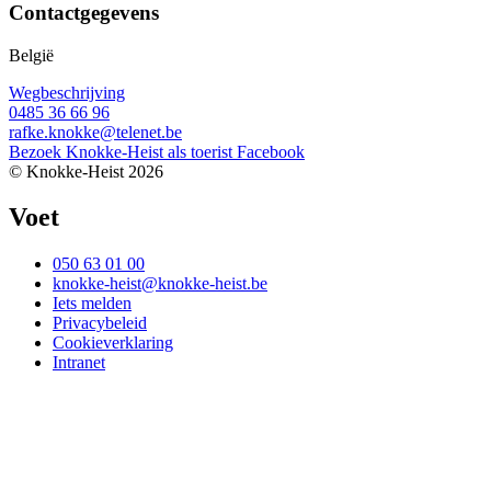
Contactgegevens
België
Wegbeschrijving
0485 36 66 96
rafke.knokke@telenet.be
Bezoek Knokke-Heist als
toerist
Facebook
© Knokke-Heist 2026
Voet
050 63 01 00
knokke-heist@knokke-heist.be
Iets melden
Privacybeleid
Cookieverklaring
Intranet