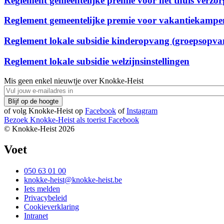
Reglement gemeentelijke premie voor het thuis verzo
Reglement gemeentelijke premie voor vakantiekampen
Reglement lokale subsidie kinderopvang (groepsopva
Reglement lokale subsidie welzijnsinstellingen
Mis geen enkel nieuwtje over Knokke-Heist
of volg Knokke-Heist op
Facebook
of
Instagram
Bezoek Knokke-Heist als
toerist
Facebook
© Knokke-Heist 2026
Voet
050 63 01 00
knokke-heist@knokke-heist.be
Iets melden
Privacybeleid
Cookieverklaring
Intranet