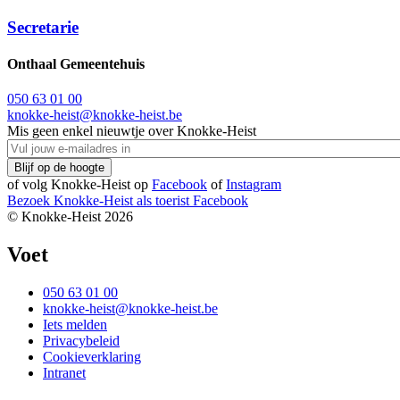
Secretarie
Onthaal Gemeentehuis
050 63 01 00
knokke-heist@knokke-heist.be
Mis geen enkel nieuwtje over Knokke-Heist
of volg Knokke-Heist op
Facebook
of
Instagram
Bezoek Knokke-Heist als
toerist
Facebook
© Knokke-Heist 2026
Voet
050 63 01 00
knokke-heist@knokke-heist.be
Iets melden
Privacybeleid
Cookieverklaring
Intranet