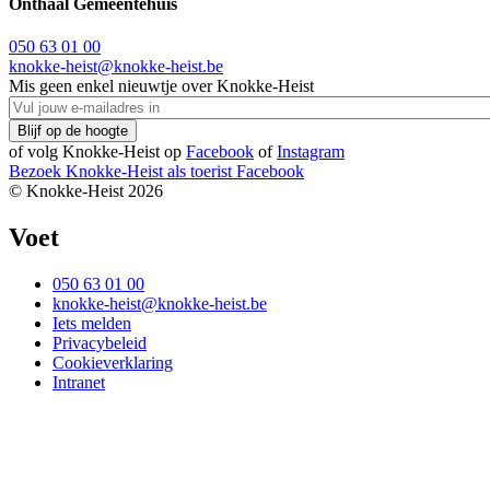
Onthaal Gemeentehuis
050 63 01 00
knokke-heist@knokke-heist.be
Mis geen enkel nieuwtje over Knokke-Heist
of volg Knokke-Heist op
Facebook
of
Instagram
Bezoek Knokke-Heist als
toerist
Facebook
© Knokke-Heist 2026
Voet
050 63 01 00
knokke-heist@knokke-heist.be
Iets melden
Privacybeleid
Cookieverklaring
Intranet