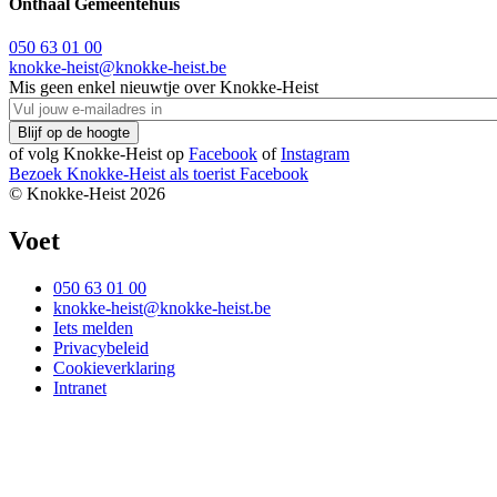
Onthaal Gemeentehuis
050 63 01 00
knokke-heist@knokke-heist.be
Mis geen enkel nieuwtje over Knokke-Heist
of volg Knokke-Heist op
Facebook
of
Instagram
Bezoek Knokke-Heist als
toerist
Facebook
© Knokke-Heist 2026
Voet
050 63 01 00
knokke-heist@knokke-heist.be
Iets melden
Privacybeleid
Cookieverklaring
Intranet