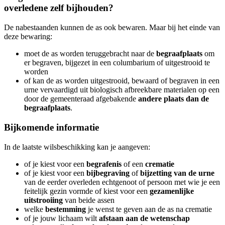
overledene zelf bijhouden?
De nabestaanden kunnen de as ook bewaren. Maar bij het einde van
deze bewaring:
moet de as worden teruggebracht naar de
begraafplaats
om
er begraven, bijgezet in een columbarium of uitgestrooid te
worden
of kan de as worden uitgestrooid, bewaard of begraven in een
urne vervaardigd uit biologisch afbreekbare materialen op een
door de gemeenteraad afgebakende
andere plaats dan de
begraafplaats
.
Bijkomende informatie
In de laatste wilsbeschikking kan je aangeven:
of je kiest voor een
begrafenis
of een
crematie
of je kiest voor een
bijbegraving
of
bijzetting van de urne
van de eerder overleden echtgenoot of persoon met wie je een
feitelijk gezin vormde of kiest voor een
gezamenlijke
uitstrooiing
van beide assen
welke
bestemming
je wenst te geven aan de as na crematie
of je jouw lichaam wilt
afstaan aan de wetenschap