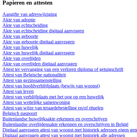
Papieren en attesten
Aangifte van adreswijziging
Akte van adoptie
Akte van echtscheiding
Akte van echtscheiding digitaal aanvragen
Akte van geboorte
Akte van geboorte digitaal aanvragen
Akte van huwelijk
Akte van huwelijk digitaal aanvragen
Akte van overlijden
Akte van overlijden digitaal aanvragen
Attest ter vervanging van een verloren diploma of getuigschrift
Attest van Belgische nationaliteit
Attest van gezinssamenstelling
Attest van hoofdverblijfplaats (bewijs van woonst)
Attest van leven
Attest van verblijfplaats met het oog op een huwelijk
Attest van wettelijke samenwoning
Attest van wijze van teraardebestelling en/of rituelen
Belgisch paspoort
Buitenlandse huwelijksakte erkennen en overschrijven
Buitenlandse overlijdensakte erkennen en overschrijven in België
Digitaal aanvragen attest van woonst met historiek adressen eigen ge
Digitaal aanvragen attest van woonst met historiek alle adressen