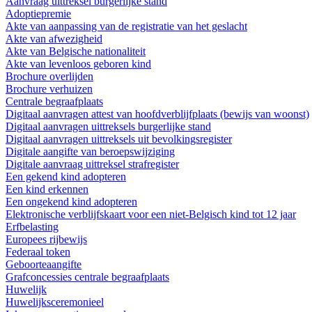
Aanvraag uittreksel burgerlijke stand
Adoptiepremie
Akte van aanpassing van de registratie van het geslacht
Akte van afwezigheid
Akte van Belgische nationaliteit
Akte van levenloos geboren kind
Brochure overlijden
Brochure verhuizen
Centrale begraafplaats
Digitaal aanvragen attest van hoofdverblijfplaats (bewijs van woonst)
Digitaal aanvragen uittreksels burgerlijke stand
Digitaal aanvragen uittreksels uit bevolkingsregister
Digitale aangifte van beroepswijziging
Digitale aanvraag uittreksel strafregister
Een gekend kind adopteren
Een kind erkennen
Een ongekend kind adopteren
Elektronische verblijfskaart voor een niet-Belgisch kind tot 12 jaar
Erfbelasting
Europees rijbewijs
Federaal token
Geboorteaangifte
Grafconcessies centrale begraafplaats
Huwelijk
Huwelijksceremonieel