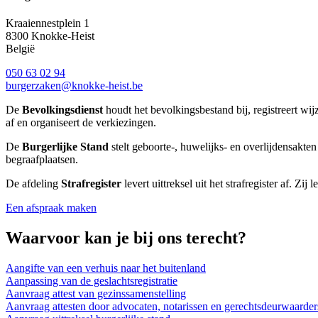
Kraaiennestplein 1
8300
Knokke-Heist
België
050 63 02 94
burgerzaken@knokke-heist.be
De
Bevolkingsdienst
houdt het bevolkingsbestand bij, registreert w
af en organiseert de verkiezingen.
De
Burgerlijke Stand
stelt geboorte-, huwelijks- en overlijdensakten
begraafplaatsen.
De afdeling
Strafregister
levert uittreksel uit het strafregister af. Z
Een afspraak maken
Waarvoor kan je bij ons terecht?
Aangifte van een verhuis naar het buitenland
Aanpassing van de geslachtsregistratie
Aanvraag attest van gezinssamenstelling
Aanvraag attesten door advocaten, notarissen en gerechtsdeurwaarder