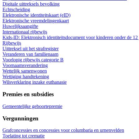
Digitale uittreksels bevolking
Echtscheiding
Elektronische identiteitskaart (eID)
Elektronische vreemdelingenkaart
Huwelijksaangifte
Internationaal rijbewijs
Kids-ID: Elektronisch identiteitsdocument voor kinderen onder de 12 
Rijbewijs
Uittreksel uit het strafregister
Veranderen van familienaam
Voorlopig rijbewijs categorie B
Voornaamsverandering
Wettelijk samenwonen
Wettiging handtekening
Wilsverklaring inzake euthanasie
Premies en subsidies
Gemeentelijke geboortepremie
Vergunningen
Grafconcessies en concessies voor columbaria en urnenvelden
Toelating tot crematie