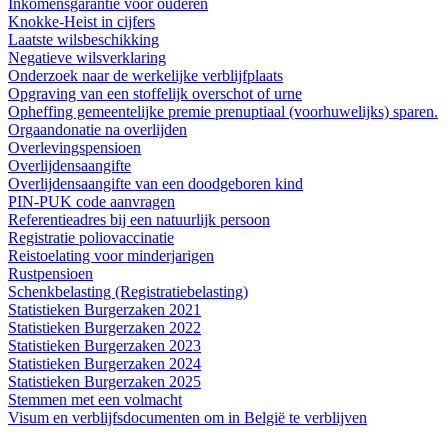
Inkomensgarantie voor ouderen
Knokke-Heist in cijfers
Laatste wilsbeschikking
Negatieve wilsverklaring
Onderzoek naar de werkelijke verblijfplaats
Opgraving van een stoffelijk overschot of urne
Opheffing gemeentelijke premie prenuptiaal (voorhuwelijks) sparen.
Orgaandonatie na overlijden
Overlevingspensioen
Overlijdensaangifte
Overlijdensaangifte van een doodgeboren kind
PIN-PUK code aanvragen
Referentieadres bij een natuurlijk persoon
Registratie poliovaccinatie
Reistoelating voor minderjarigen
Rustpensioen
Schenkbelasting (Registratiebelasting)
Statistieken Burgerzaken 2021
Statistieken Burgerzaken 2022
Statistieken Burgerzaken 2023
Statistieken Burgerzaken 2024
Statistieken Burgerzaken 2025
Stemmen met een volmacht
Visum en verblijfsdocumenten om in België te verblijven