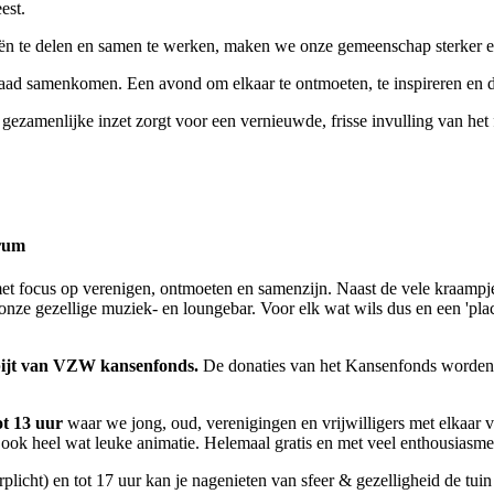
est.
eeën te delen en samen te werken, maken we onze gemeenschap sterker en
raad samenkomen. Een avond om elkaar te ontmoeten, te inspireren en de
 gezamenlijke inzet zorgt voor een vernieuwde, frisse invulling van h
trum
met focus op verenigen, ontmoeten en samenzijn. Naast de vele kraampj
onze gezellige muziek- en loungebar. Voor elk wat wils dus en een 'place
ijt van VZW kansenfonds.
De donaties van het Kansenfonds worden 
ot 13 uur
waar we jong, oud, verenigingen en vrijwilligers met elkaar v
we ook heel wat leuke animatie. Helemaal gratis en met veel enthousias
erplicht) en tot 17 uur kan je nagenieten van sfeer & gezelligheid de tui