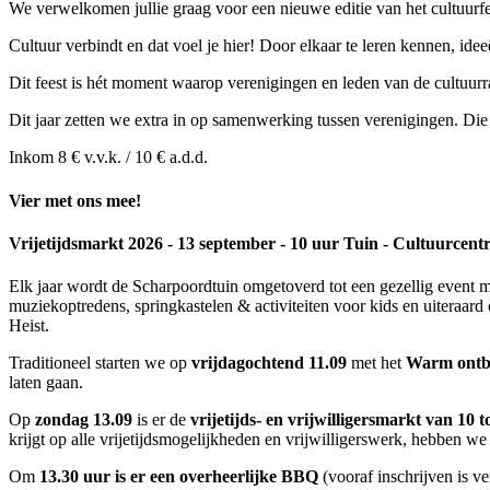
We verwelkomen jullie graag voor een nieuwe editie van het cultuurfe
Cultuur verbindt en dat voel je hier! Door elkaar te leren kennen, id
Dit feest is hét moment waarop verenigingen en leden van de cultuur
Dit jaar zetten we extra in op samenwerking tussen verenigingen. Die
Inkom 8 € v.v.k. / 10 € a.d.d.
Vier met ons mee!
Vrijetijdsmarkt 2026 - 13 september - 10 uur Tuin - Cultuurcen
Elk jaar wordt de Scharpoordtuin omgetoverd tot een gezellig event 
muziekoptredens, springkastelen & activiteiten voor kids en uiteraard 
Heist.
Traditioneel starten we op
vrijdagochtend 11.09
met het
Warm ontb
laten gaan.
Op
zondag 13.09
is er de
vrijetijds- en vrijwilligersmarkt
van 10 t
krijgt op alle vrijetijdsmogelijkheden en vrijwilligerswerk, hebben 
Om
13.30 uur is er een overheerlijke BBQ
(vooraf inschrijven is v