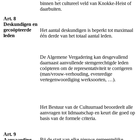
binnen het cultureel veld van Knokke-Heist of
daarbuiten.
Art. 8
Deskundigen en
gecoöpteerde
Het aantal deskundigen is beperkt tot maximaal
leden
één derde van het totaal aantal leden.
De Algemene Vergadering kan desgevallend
daarnaast aanvullende stemgerechtigde leden
coöpteren om de representativiteit te corrigeren
(man/vrouw-verhouding, evenredige
vertegenwoordiging werksoorten, …).
Het Bestuur van de Cultuurraad beoordeelt alle
aanvragen tot lidmaatschap en keurt die goed op
basis van de formele criteria.
Art. 9
Bij de start van elke nieuwe gemeentelijke
Aanvaarding