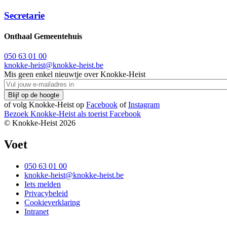
Secretarie
Onthaal Gemeentehuis
050 63 01 00
knokke-heist@knokke-heist.be
Mis geen enkel nieuwtje over Knokke-Heist
of volg Knokke-Heist op
Facebook
of
Instagram
Bezoek Knokke-Heist als
toerist
Facebook
© Knokke-Heist 2026
Voet
050 63 01 00
knokke-heist@knokke-heist.be
Iets melden
Privacybeleid
Cookieverklaring
Intranet