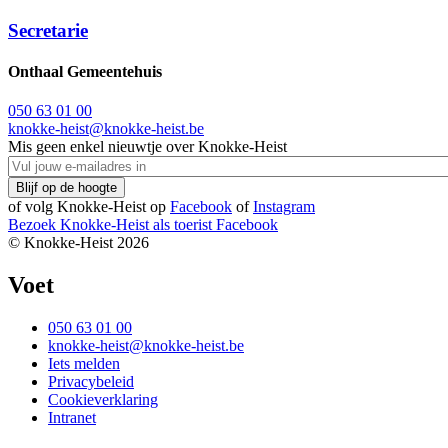
Secretarie
Onthaal Gemeentehuis
050 63 01 00
knokke-heist@knokke-heist.be
Mis geen enkel nieuwtje over Knokke-Heist
of volg Knokke-Heist op
Facebook
of
Instagram
Bezoek Knokke-Heist als
toerist
Facebook
© Knokke-Heist 2026
Voet
050 63 01 00
knokke-heist@knokke-heist.be
Iets melden
Privacybeleid
Cookieverklaring
Intranet