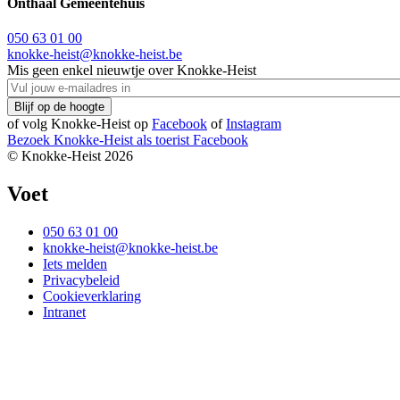
Onthaal Gemeentehuis
050 63 01 00
knokke-heist@knokke-heist.be
Mis geen enkel nieuwtje over Knokke-Heist
of volg Knokke-Heist op
Facebook
of
Instagram
Bezoek Knokke-Heist als
toerist
Facebook
© Knokke-Heist 2026
Voet
050 63 01 00
knokke-heist@knokke-heist.be
Iets melden
Privacybeleid
Cookieverklaring
Intranet