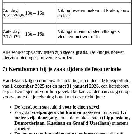
Zondag
Vikingjuwelen maken uit kralen, touw
13u – 16u
28/12/2025
en leer
Zaterdag
Vikingarmband of sleutelhangers
13u – 16u
3/1/2026
vlechten met wol of leer
Alle workshops/activiteiten zijn steeds
gratis
. De kindjes hoeven
hiervoor niet ingeschreven te worden.
7) Kerstbomen bij je zaak tijdens de feestperiode
Handelaars krijgen opnieuw de toelating om tijdens de kerstperiode,
van
1 december 2025 tot en met 31 januari 2026,
een kerstboom
te plaatsen tegen of voor hun gevel. Dat kan zonder aanvraag en op
voorwaarde dat je rekening houdt met deze richtlijnen:
De kerstboom staat altijd
voor je eigen gevel
.
Zorg dat
voetgangers vlot kunnen passeren
: minstens
1,5
meter vrije doorgang
, en in de winkelstraten (
Lippenslaan,
Dumortierlaan, Kustlaan en Graaf d’Ursellaan
) minstens
2 meter
.
De
ingang van bovenliggende woningen
moet altijd vrij