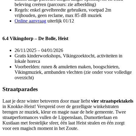
beleving creëren (parcours: zie afbeelding)
Regels: enkel gevelbreedte gebruiken, voetpad 2m
vrijhouden, geen reclame, max 85 dB muziek
Online aanvraag
uiterlijk 01/12
6.4 Vikingdorp – De Bolle, Heist
26/11/2025 – 04/01/2026
Gratis kinderworkshops, Vikingzoektocht, activiteiten in
lokale horeca
Voorbeelden: runen & amuletten maken, boogschieten,
Vikingmuziek, armbanden vlechten (zie onder voor volledige
overzicht)
Straatparades
Laat je deze winter betoveren door maar liefst
vier straatspektakels
in Knokke-Heist! Verspreid over de gezelligste winkelstraten
brengen ze muziek, kleur en magie naar de hele gemeente. Twee
straatperformances vullen de Lippenslaan, Dumortierlaan en
Kustlaan met feestelijke sfeer, één laat Heist stralen en één zorgt
voor een magisch moment in het Zoute.