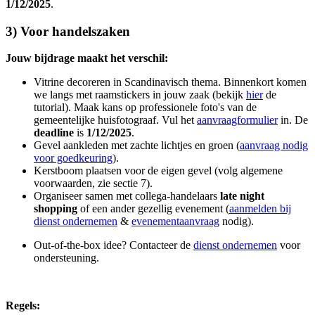
1/12/2025
.
3) Voor handelszaken
Jouw bijdrage maakt het verschil:
Vitrine decoreren in Scandinavisch thema. Binnenkort komen
we langs met raamstickers in jouw zaak (bekijk
hier
de
tutorial). Maak kans op professionele foto's van de
gemeentelijke huisfotograaf. Vul het
aanvraagformulier
in. De
deadline
is
1/12/2025
.
Gevel aankleden met zachte lichtjes en groen (
aanvraag nodig
voor goedkeuring
).
Kerstboom plaatsen voor de eigen gevel (volg algemene
voorwaarden, zie sectie 7).
Organiseer samen met collega-handelaars
late night
shopping
of een ander gezellig evenement (
aanmelden bij
dienst ondernemen
&
evenementaanvraag
nodig).
Out-of-the-box idee? Contacteer de
dienst ondernemen
voor
ondersteuning.
Regels: