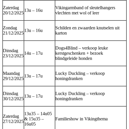
Zaterdag
Vikingarmband of sleutelhangers
13u – 16u
20/12/2025
vlechten met wol of leer
Zondag
Schilden en zwaarden knutselen uit
13u – 16u
21/12/2025
karton
Dogs4Blind – verkoop leuke
Dinsdag
14u – 17u
kerstgeschenken + bezoek
23/12/2025
blindgeleide honden
Maandag
Lucky Duckling – verkoop
13u – 17u
29/12/2025
honingdranken
Dinsdag
Lucky Duckling – verkoop
13u – 17u
30/12/2025
honingdranken
13u35 – 14u05
Zaterdag
& 15u35 –
Familieshow in Vikingthema
27/12/2025
16u05