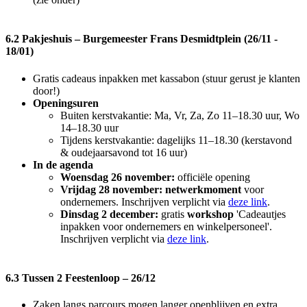
6.2 Pakjeshuis – Burgemeester Frans Desmidtplein (26/11 -
18/01)
Gratis cadeaus inpakken met kassabon (stuur gerust je klanten
door!)
Openingsuren
Buiten kerstvakantie: Ma, Vr, Za, Zo 11–18.30 uur, Wo
14–18.30 uur
Tijdens kerstvakantie: dagelijks 11–18.30 (kerstavond
& oudejaarsavond tot 16 uur)
In de agenda
Woensdag 26 november:
officiële opening
Vrijdag 28 november:
netwerkmoment
voor
ondernemers. Inschrijven verplicht via
deze link
.
Dinsdag 2 december:
gratis
workshop
'Cadeautjes
inpakken voor ondernemers en winkelpersoneel'.
Inschrijven verplicht via
deze link
.
6.3 Tussen 2 Feestenloop – 26/12
Zaken langs parcours mogen langer openblijven en extra