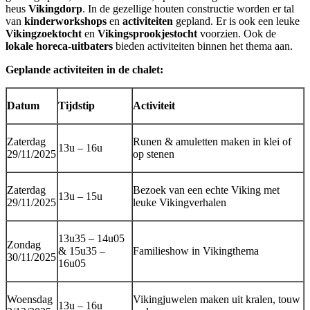
heus
Vikingdorp
. In de gezellige houten constructie worden er tal
van
kinderworkshops
en
activiteiten
gepland. Er is ook een leuke
Vikingzoektocht
en
Vikingsprookjestocht
voorzien. Ook de
lokale horeca-uitbaters
bieden activiteiten binnen het thema aan.
Geplande activiteiten in de chalet:
Datum
Tijdstip
Activiteit
Zaterdag
Runen & amuletten maken in klei of
13u – 16u
29/11/2025
op stenen
Zaterdag
Bezoek van een echte Viking met
13u – 15u
29/11/2025
leuke Vikingverhalen
13u35 – 14u05
Zondag
& 15u35 –
Familieshow in Vikingthema
30/11/2025
16u05
Woensdag
Vikingjuwelen maken uit kralen, touw
13u – 16u