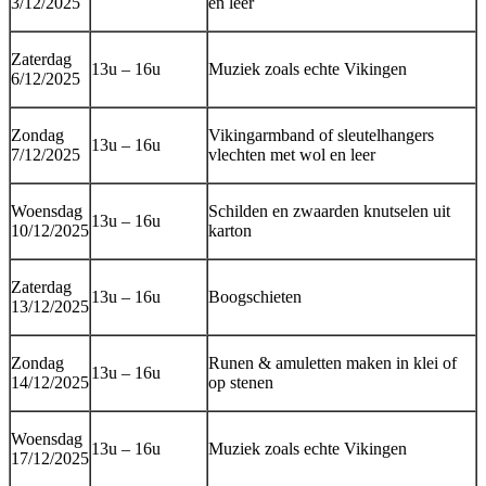
3/12/2025
en leer
Zaterdag
13u – 16u
Muziek zoals echte Vikingen
6/12/2025
Zondag
Vikingarmband of sleutelhangers
13u – 16u
7/12/2025
vlechten met wol en leer
Woensdag
Schilden en zwaarden knutselen uit
13u – 16u
10/12/2025
karton
Zaterdag
13u – 16u
Boogschieten
13/12/2025
Zondag
Runen & amuletten maken in klei of
13u – 16u
14/12/2025
op stenen
Woensdag
13u – 16u
Muziek zoals echte Vikingen
17/12/2025