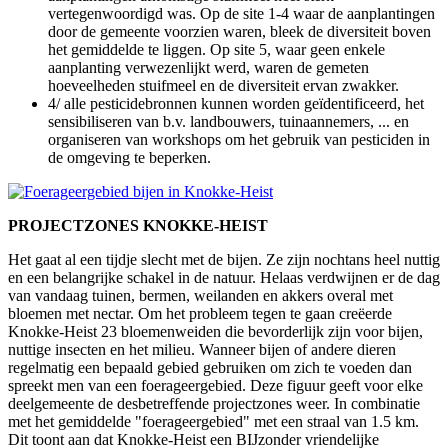
vertegenwoordigd was. Op de site 1-4 waar de aanplantingen
door de gemeente voorzien waren, bleek de diversiteit boven
het gemiddelde te liggen. Op site 5, waar geen enkele
aanplanting verwezenlijkt werd, waren de gemeten
hoeveelheden stuifmeel en de diversiteit ervan zwakker.
4/ alle pesticidebronnen kunnen worden geïdentificeerd, het
sensibiliseren van b.v. landbouwers, tuinaannemers, ... en
organiseren van workshops om het gebruik van pesticiden in
de omgeving te beperken.
PROJECTZONES KNOKKE-HEIST
Het gaat al een tijdje slecht met de bijen. Ze zijn nochtans heel nuttig
en een belangrijke schakel in de natuur. Helaas verdwijnen er de dag
van vandaag tuinen, bermen, weilanden en akkers overal met
bloemen met nectar. Om het probleem tegen te gaan creëerde
Knokke-Heist 23 bloemenweiden die bevorderlijk zijn voor bijen,
nuttige insecten en het milieu. Wanneer bijen of andere dieren
regelmatig een bepaald gebied gebruiken om zich te voeden dan
spreekt men van een foerageergebied. Deze figuur geeft voor elke
deelgemeente de desbetreffende projectzones weer. In combinatie
met het gemiddelde "foerageergebied" met een straal van 1.5 km.
Dit toont aan dat Knokke-Heist een BIJzonder vriendelijke