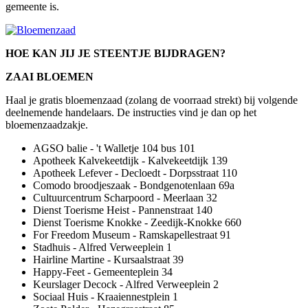
gemeente is.
HOE KAN JIJ JE STEENTJE BIJDRAGEN?
ZAAI BLOEMEN
Haal je gratis bloemenzaad (zolang de voorraad strekt) bij volgende
deelnemende handelaars. De instructies vind je dan op het
bloemenzaadzakje.
AGSO balie - 't Walletje 104 bus 101
Apotheek Kalvekeetdijk - Kalvekeetdijk 139
Apotheek Lefever - Decloedt - Dorpsstraat 110
Comodo broodjeszaak - Bondgenotenlaan 69a
Cultuurcentrum Scharpoord - Meerlaan 32
Dienst Toerisme Heist - Pannenstraat 140
Dienst Toerisme Knokke - Zeedijk-Knokke 660
For Freedom Museum - Ramskapellestraat 91
Stadhuis - Alfred Verweeplein 1
Hairline Martine - Kursaalstraat 39
Happy-Feet - Gemeenteplein 34
Keurslager Decock - Alfred Verweeplein 2
Sociaal Huis - Kraaiennestplein 1