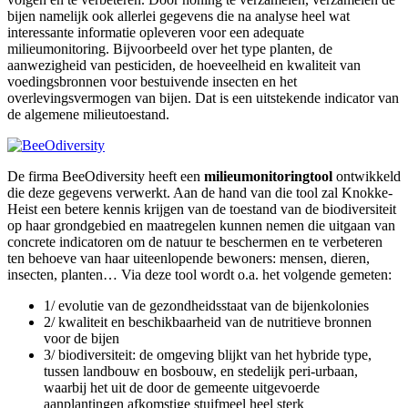
bijen namelijk ook allerlei gegevens die na analyse heel wat
interessante informatie opleveren voor een adequate
milieumonitoring. Bijvoorbeeld over het type planten, de
aanwezigheid van pesticiden, de hoeveelheid en kwaliteit van
voedingsbronnen voor bestuivende insecten en het
overlevingsvermogen van bijen. Dat is een uitstekende indicator van
de algemene milieutoestand.
De firma BeeOdiversity heeft een
milieumonitoringtool
ontwikkeld
die deze gegevens verwerkt. Aan de hand van die tool zal Knokke-
Heist een betere kennis krijgen van de toestand van de biodiversiteit
op haar grondgebied en maatregelen kunnen nemen die uitgaan van
concrete indicatoren om de natuur te beschermen en te verbeteren
ten behoeve van haar uiteenlopende bewoners: mensen, dieren,
insecten, planten… Via deze tool wordt o.a. het volgende gemeten:
1/ evolutie van de gezondheidsstaat van de bijenkolonies
2/ kwaliteit en beschikbaarheid van de nutritieve bronnen
voor de bijen
3/ biodiversiteit: de omgeving blijkt van het hybride type,
tussen landbouw en bosbouw, en stedelijk peri-urbaan,
waarbij het uit de door de gemeente uitgevoerde
aanplantingen afkomstige stuifmeel heel sterk