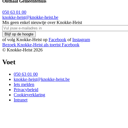
Onthaal Gemeentehuis
050 63 01 00
knokke-heist@knokke-heist.be
Mis geen enkel nieuwtje over Knokke-Heist
of volg Knokke-Heist op
Facebook
of
Instagram
Bezoek Knokke-Heist als
toerist
Facebook
© Knokke-Heist 2026
Voet
050 63 01 00
knokke-heist@knokke-heist.be
Iets melden
Privacybeleid
Cookieverklaring
Intranet