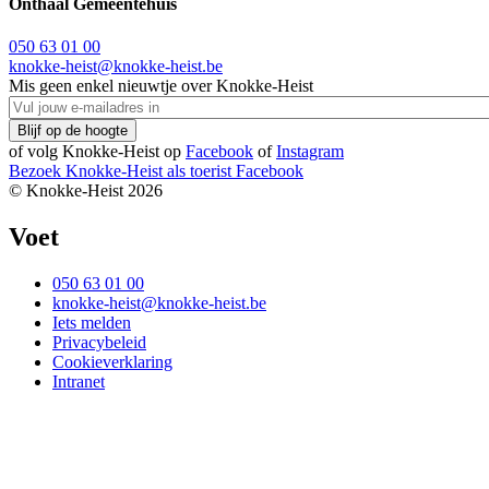
Onthaal Gemeentehuis
050 63 01 00
knokke-heist@knokke-heist.be
Mis geen enkel nieuwtje over Knokke-Heist
of volg Knokke-Heist op
Facebook
of
Instagram
Bezoek Knokke-Heist als
toerist
Facebook
© Knokke-Heist 2026
Voet
050 63 01 00
knokke-heist@knokke-heist.be
Iets melden
Privacybeleid
Cookieverklaring
Intranet