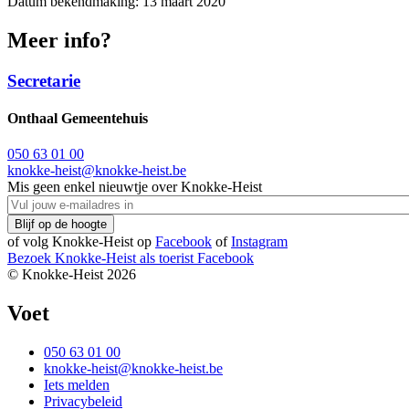
Datum bekendmaking: 13 maart 2020
Meer info?
Secretarie
Onthaal Gemeentehuis
050 63 01 00
knokke-heist@knokke-heist.be
Mis geen enkel nieuwtje over Knokke-Heist
of volg Knokke-Heist op
Facebook
of
Instagram
Bezoek Knokke-Heist als
toerist
Facebook
© Knokke-Heist 2026
Voet
050 63 01 00
knokke-heist@knokke-heist.be
Iets melden
Privacybeleid