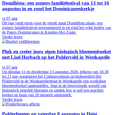
Domifiësta: een zomers familiefestival van 13 tot 16
augustus in en rond het Dominicanenkerkje
vr 07 aug
Dit jaar vindt reeds voor de vierde maal Domifiësta plaats, een
zomers familiefestival georganiseerd in en rond het witte kerkje van
de Paters Dominicanen in Knokke-Het Zoute.
Verder lezen
Pluk en creëer jouw eigen biologisch bloemenboeket
met Lisel Horbach op het Polderveld in Westkapelle
vr 07 aug
Op dinsdag 11 en donderdag 13 augustus 2026, telkens van 18.30
tot 21 uur, organiseert het Cultuurcentrum op bioboerderij Het
Polderveld in de Westkapellestraat in Westkapelle een workshop
bloemenboeket samenstellen. Stap in de betoverende wereld van
biologisch geteelde bloemen en ontdek hoe je zelf een prachtig
boeket op basis van 20 stengels samenstelt.
Verder lezen
Polderfeesten op zaterdag 8 augustus in Heist