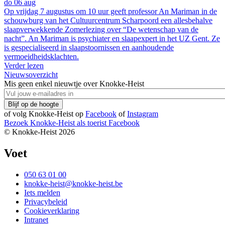
do 06 aug
Op vrijdag 7 augustus om 10 uur geeft professor An Mariman in de
schouwburg van het Cultuurcentrum Scharpoord een allesbehalve
slaapverwekkende Zomerlezing over “De wetenschap van de
nacht”. An Mariman is psychiater en slaapexpert in het UZ Gent. Ze
is gespecialiseerd in slaapstoornissen en aanhoudende
vermoeidheidsklachten.
Verder lezen
Nieuwsoverzicht
Mis geen enkel nieuwtje over Knokke-Heist
of volg Knokke-Heist op
Facebook
of
Instagram
Bezoek Knokke-Heist als
toerist
Facebook
© Knokke-Heist 2026
Voet
050 63 01 00
knokke-heist@knokke-heist.be
Iets melden
Privacybeleid
Cookieverklaring
Intranet