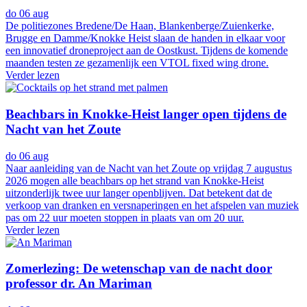
do 06 aug
De politiezones Bredene/De Haan, Blankenberge/Zuienkerke,
Brugge en Damme/Knokke Heist slaan de handen in elkaar voor
een innovatief droneproject aan de Oostkust. Tijdens de komende
maanden testen ze gezamenlijk een VTOL fixed wing drone.
Verder lezen
Beachbars in Knokke-Heist langer open tijdens de
Nacht van het Zoute
do 06 aug
Naar aanleiding van de Nacht van het Zoute op vrijdag 7 augustus
2026 mogen alle beachbars op het strand van Knokke-Heist
uitzonderlijk twee uur langer openblijven. Dat betekent dat de
verkoop van dranken en versnaperingen en het afspelen van muziek
pas om 22 uur moeten stoppen in plaats van om 20 uur.
Verder lezen
Zomerlezing: De wetenschap van de nacht door
professor dr. An Mariman