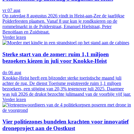
vr 07 aug
Op zaterdag 8 augustus 2026 vindt in Heist-aan-Zee de jaarlijkse
Polderfeesten plaatsen. Vanaf 8 uur kun je rondkuieren op de
rommelmarkt in de Polderstraat, Emanuel Hielstraat, Peter
Benoitlaan en Zuidstraat.
Verder lezen
Sterke start van de zomer: ruim 1,1 miljoen
bezoekers kiezen in juli voor Knokke-Heist
do 06 aug
Knokke-Heist heeft een bijzonder sterke toeristische maand juli
achter de rug. De dienst Toerisme registreerde ruim 1,1 miljoen
bezoekers, een stijging van 20,3% tegenover juli 2025. Daarmee
was juli 2026 de drukst bezochte julimaand van de voorbije vijf jaar.
Verder lezen
Vier politiezones bundelen krachten voor innovatief
droneproject aan de Oostkust