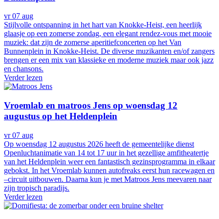
vr 07 aug
Stijlvolle ontspanning in het hart van Knokke-Heist, een heerlijk
glaasje op een zomerse zondag, een elegant rendez-vous met mooie
muziek: dat zijn de zomerse aperitiefconcerten op het Van
Bunnenplein in Knokke-Heist. De diverse muzikanten en/of zangers
brengen er een mix van klassieke en moderne muziek maar ook jazz
en chansons.
Verder lezen
Vroemlab en matroos Jens op woensdag 12
augustus op het Heldenplein
vr 07 aug
Op woensdag 12 augustus 2026 heeft de gemeentelijke dienst
Openluchtanimatie van 14 tot 17 uur in het gezellige amfitheatertje
van het Heldenplein weer een fantastisch gezinsprogramma in elkaar
gebokst. In het Vroemlab kunnen autofreaks eerst hun racewagen en
–circuit uitbouwen. Daarna kun je met Matroos Jens meevaren naar
zijn tropisch paradijs.
Verder lezen