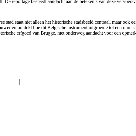
t. De reportage besteedt aandacht aan de betekenis van deze vervoersve
 stad staat niet alleen het historische stadsbeeld centraal, maar ook e
wer en ontdekt hoe dit Belgische instrument uitgroeide tot een onmis
torische erfgoed van Brugge, met onderweg aandacht voor een opmerkel