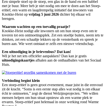
Een simpele stoel op de stoep, een glas in de hand en een babbel
met je buur. Meer heb je niet nodig om mee te doen aan het Stoep-
eritief, een warm en laagdrempelig initiatief dat inwoners van
Knokke-Heist op
vrijdag 5 juni 2026
dichter bij elkaar wil
brengen.
Waarom wachten op een toevallig praatje?
Knokke-Heist nodigt alle inwoners uit om hun stoep even om te
toveren tot een ontmoetingsplek. Zet een stoeltje buiten, neem iets te
drinken, zet een schaaltje lekkers op de vensterbank en spreek je
buren aan. Wie weet ontstaat er zelfs een nieuwe vriendschap.
Een uitnodiging in je brievenbus? Dat kan!
Wil je het net iets officiëler aanpakken? Dan kan je gratis
uitnodigingskaartjes
afhalen aan de onthaalbalies van het Sociaal
Huis.
Verbinding begint klein
Een stoep-eritief is geen groot evenement, maar juist in die eenvoud
zit de kracht. “Soms is een eerste stap alles wat nodig is om elkaar
écht te ontmoeten,” zegt de dienst Welzijnsprojecten. “We willen
mensen helpen om hun straat opnieuw als een warme plek te
ervaren. Stoep-eritief past helemaal in onze werking rond Warme