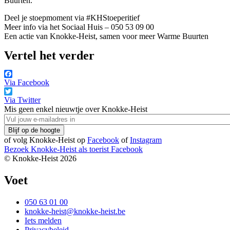
Buurten.”
Deel je stoepmoment via #KHStoeperitief
Meer info via het Sociaal Huis – 050 53 09 00
Een actie van Knokke-Heist, samen voor meer Warme Buurten
Vertel het verder
Via Facebook
Via Twitter
Mis geen enkel nieuwtje over Knokke-Heist
of volg Knokke-Heist op
Facebook
of
Instagram
Bezoek Knokke-Heist als
toerist
Facebook
© Knokke-Heist 2026
Voet
050 63 01 00
knokke-heist@knokke-heist.be
Iets melden
Privacybeleid