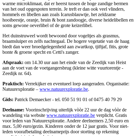
warme microklimaat, dat er heerst tussen de hoge zandige bermen
van het oud opgespoten terrein. Je treft er dan ook veel vlinders,
hommels en libellen aan zoals Icarusblauwtje, het zeldzame
hooibeestje, oranje, bruin & bont zandoogje, diverse heidelibellen en
soms gewone oeverlibel of de grote keizerlibel.
Het duinstruweel wordt bewoond door vogeltjes als grasmus,
braamsluiper en zelfs nachtegaal. De hogere vegetatie van de haag
biedt dan weer broedgelegenheid aan zwartkop, tjiftjaf, fitis, grote
bonte & groene specht en Cetti's zanger.
Afspraak:
om 14.30 uur aan het einde van de Zeedijk van Heist
aan de voet van de voetgangersbrug (kleine witte vuurtorentje -
Zeedijk nr. 64).
Praktisch:
Verrekijker en eventueel loep aangeraden. Organisatie:
Natuurexploratie –
www.natuurexploratie.be
.
Gids:
Patrick Demaecker - tel. 050 51 91 01 of 0475 40 79 29
Deelname:
Voorinschrijving uiterlijk vòòr 22 uur de dag vòòr de
wandeling via website
www.natuurexploratie.be
verplicht. Gratis
voor leden van Natuurexploratie. Andere deelnemers 2,50 euro en
max. 5,00 euro/gezin. Kinderen onder de 12 jaar gratis. Voor niet-
leden voorafbetaling deelnameprijs door storting op rekening