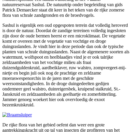
natuurreservaat Sashul. De natuurtrip onder begeleiding van gids
Patrick Demaecker staat dit keer in het teken van de rijke zomerse
flora van schrale zandgronden en de broedvogels.
Sashul is eigenlijk een oud opgespoten terrein dat volledig heroverd
is door de natuur. Doordat de zandige terreinen volledig ingesloten
zijn door de oude bermen heerst er een microklimaat. De vegetatie
komt er overeen met de vegetatie van vochtige en droge
duingraslanden. Je vindt hier in deze periode dan ook de typische
planten van schrale duingraslanden. Naast de algemenere soorten als
watermunt, wolfspoot en heelblaadjes vind je er ook talrijke
zeldzaamheden van het vochtige milieu als fraai
duizendguldenkruid, aardbeiklaver, ruw walstro, zompvergeet-mij-
nietje en begin juli ook nog de prachtige en zeldzame
moeraswespenorchis in de jaren met de geschikte
weersomstandigheden. In de droge duingedeelten gedijen
ondermeer geel walstro, duinreigersbek, kruipend stalkruid, St.-
Janskruid en zeldzaamheden als geelhartje en zomerbitterling.
Jammer genoeg woekert hier ook overvloedig de exoot
bezemkruiskruid.
De rijke flora van het gebied oefent dan weer een grote
aantrekkingskracht uit op tal van insecten die profiteren van het