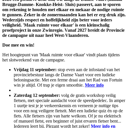
Brugge-Damme- Knokke-Heist- Sluis) passeert, aan te sporen
om rekening te houden met elkaar en mekaar de nodige ruimte
te gunnen. Zeker in de zomermaanden kan het er erg druk zijn.
Wederzijds respect en hoffelijkheid zijn beter voor ieders
veiligheid. 'Maak ruimte voor elkaar' is een kleinschalig
proefproject in onze Zwinregio. Vanaf 2027 breidt de Provincie
de campagne uit naar heel West-Vlaanderen.
Doe mee en win!
Het hoogtepunt van 'Maak ruimte voor elkaar' vindt plaats tijdens
het slotweekend van de campagne.
Vrijdag 11 september:
stop even aan de infostand van het
provinciebestuur langs de Damse Vaart voor een ludieke
beloningsactie. Met een ferme draai aan het Rad van Fortuin
win je altijd. Of trap je eigen smoothie.
Meer info
Zaterdag 12 september:
volg de gratis workshop veilig
fietsen, met speciale aandacht voor de speedpedelec. In amper
1 uurtje test je je verkeerskennis en verneem je nuttige tips
voor een nog veiligere fietsrit. Met een ludieke quiz én op de
fiets. Alle fietsers zijn van harte welkom. Of je nu elektrisch
of manueel fietst, een beginner of juist ervaren fietser bent...
Iedereen leert bij. Plezant wordt het zeker!
Meer info en