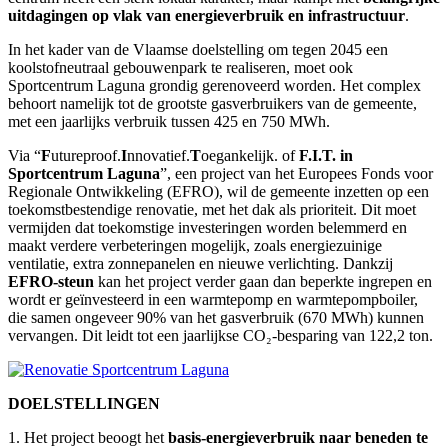
uitdagingen op vlak van energieverbruik en infrastructuur
.
In het kader van de Vlaamse doelstelling om tegen 2045 een
koolstofneutraal gebouwenpark te realiseren, moet ook
Sportcentrum Laguna grondig gerenoveerd worden. Het complex
behoort namelijk tot de grootste gasverbruikers van de gemeente,
met een jaarlijks verbruik tussen 425 en 750 MWh.
Via “
F
utureproof.
I
nnovatief.
T
oegankelijk. of
F.I.T. in
Sportcentrum Laguna
”, een project van het Europees Fonds voor
Regionale Ontwikkeling (EFRO), wil de gemeente inzetten op een
toekomstbestendige renovatie, met het dak als prioriteit. Dit moet
vermijden dat toekomstige investeringen worden belemmerd en
maakt verdere verbeteringen mogelijk, zoals energiezuinige
ventilatie, extra zonnepanelen en nieuwe verlichting. Dankzij
EFRO-steun
kan het project verder gaan dan beperkte ingrepen en
wordt er geïnvesteerd in een warmtepomp en warmtepompboiler,
die samen ongeveer 90% van het gasverbruik (670 MWh) kunnen
vervangen. Dit leidt tot een jaarlijkse CO₂-besparing van 122,2 ton.
DOELSTELLINGEN
1. Het project beoogt het
basis-energieverbruik naar beneden te