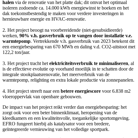
halen
via de renovatie van het platte dak; dit omvat het optimaal
isoleren zodoende ca. 14.000 kWh energiewinst te boeken en het
dak toekomstbestendig te maken voor verdere investeringen in
hernieuwbare energie en HVAC-renovatie.
2. Het project beoogt na voorbereidende (niet-gesubsidieerde)
werken,
90% v.h. gasverbruik op te vangen door installatie v.e.
warmtepomp
. Vertrekkende v.h. gasverbruik van 2023 betekent dit
een energiebesparing van 670 MWh en daling v.d. CO2-uitstoot met
122,2 ton/jaar.
3. Het project tracht het
elektriciteitsverbruik te minimaliseren
, al
is de effectieve evolutie op voorhand moeilijk in te schatten door de
integrale stookplaatsrenovatie, het meerverbruik van de
warmtepomp, relighting en extra lokale productie via zonnepanelen.
4. Het project streeft naar een
betere energiescore
voor 6.838 m2
vloeroppervlak van openbare gebouwen.
De impact van het project reikt verder dan energiebesparing: het
zorgt ook voor een beter binnenklimaat, heropening van de
kleedkamers en een kwaliteitsvolle, toegankelijke sportomgeving.
EFRO fungeert hierbij als katalysator voor een bredere,
geïntegreerde vernieuwing van het volledige sportpark.