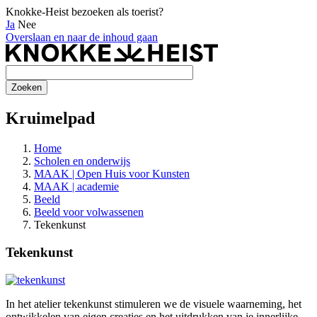
Knokke-Heist bezoeken als toerist?
Ja
Nee
Overslaan en naar de inhoud gaan
Kruimelpad
Home
Scholen en onderwijs
MAAK | Open Huis voor Kunsten
MAAK | academie
Beeld
Beeld voor volwassenen
Tekenkunst
Tekenkunst
In het atelier tekenkunst stimuleren we de visuele waarneming, het
ontwikkelen van eigen creaties en het uitdrukken van je innerlijke