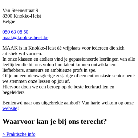
Van Steenestraat 9
8300
Knokke-Heist
België
050 63 08 50
maak@knokke-heist.be
MAAK is in Knokke-Heist dé vrijplaats voor iedereen die zich
artistiek wil vormen.
In onze klassen en ateliers vind je gepassioneerde leerlingen van alle
leeftijden die bij ons volop hun talent kunnen ontwikkelen:
liefhebbers, amateurs en ambitieuze profs in spe.
Of je nu een nieuwsgierige zesjarige of een enthousiaste senior bent:
we stemmen onze lessen op jou af.
Hiervoor doen we een beroep op de beste leerkrachten en
begeleiders.
Benieuwd naar ons uitgebreide aanbod? Van harte welkom op onze
website
!
Waarvoor kan je bij ons terecht?
> Praktische info