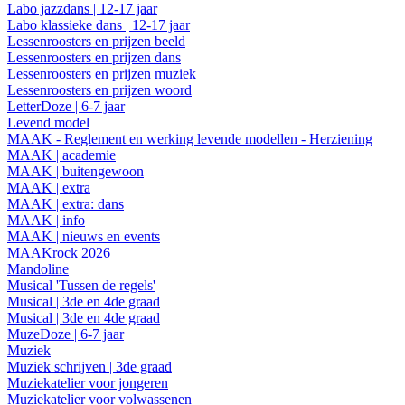
Labo jazzdans | 12-17 jaar
Labo klassieke dans | 12-17 jaar
Lessenroosters en prijzen beeld
Lessenroosters en prijzen dans
Lessenroosters en prijzen muziek
Lessenroosters en prijzen woord
LetterDoze | 6-7 jaar
Levend model
MAAK - Reglement en werking levende modellen - Herziening
MAAK | academie
MAAK | buitengewoon
MAAK | extra
MAAK | extra: dans
MAAK | info
MAAK | nieuws en events
MAAKrock 2026
Mandoline
Musical 'Tussen de regels'
Musical | 3de en 4de graad
Musical | 3de en 4de graad
MuzeDoze | 6-7 jaar
Muziek
Muziek schrijven | 3de graad
Muziekatelier voor jongeren
Muziekatelier voor volwassenen