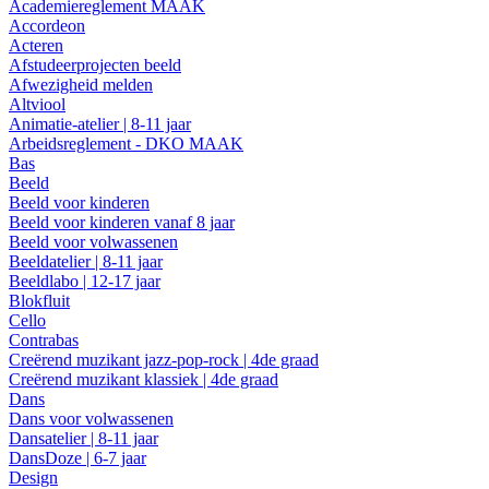
Academiereglement MAAK
Accordeon
Acteren
Afstudeerprojecten beeld
Afwezigheid melden
Altviool
Animatie-atelier | 8-11 jaar
Arbeidsreglement - DKO MAAK
Bas
Beeld
Beeld voor kinderen
Beeld voor kinderen vanaf 8 jaar
Beeld voor volwassenen
Beeldatelier | 8-11 jaar
Beeldlabo | 12-17 jaar
Blokfluit
Cello
Contrabas
Creërend muzikant jazz-pop-rock | 4de graad
Creërend muzikant klassiek | 4de graad
Dans
Dans voor volwassenen
Dansatelier | 8-11 jaar
DansDoze | 6-7 jaar
Design