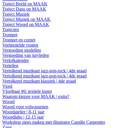
Traject Beeld op MAAK
Traject Dans op MAAK
Traject Muziek
Traject Muziek op MAAK
Traject Woord op MAAK
Trajecten
Trompet
Trompet en cornet
Veelgestelde vragen
Vergoeding modellen
Vergoeding van juryleden
Verlofkalender
Vertellen
Vertolkend muzikant jazz-pop-rock | 4de graad
Vertolkend muzikant jazz-pop-rock | 4de graad
Vertolkend muzikant klassiek | 4de graad
Viool
Vloeibaar #6: textiele kunst
Waarom kiezen voor MAAK | extra?
Woord
Woord voor volwassenen
Woordatelier | 8-11 jaar
Woordlabo | 12-15 jaar
Workshop zines maken met illustrator Camille Carpentier
Zang