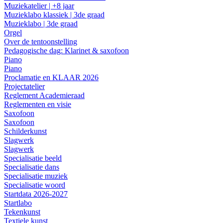
Muziekatelier | +8 jaar
Muzieklabo klassiek | 3de graad
Muzieklabo | 3de graad
Orgel
Over de tentoonstelling
Pedagogische dag: Klarinet & saxofoon
Piano
Piano
Proclamatie en KLAAR 2026
Projectatelier
Reglement Academieraad
Reglementen en visie
Saxofoon
Saxofoon
Schilderkunst
Slagwerk
Slagwerk
Specialisatie beeld
Specialisatie dans
Specialisatie muziek
Specialisatie woord
Startdata 2026-2027
Startlabo
Tekenkunst
Textiele kunst