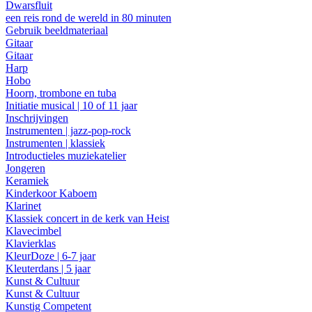
Dwarsfluit
een reis rond de wereld in 80 minuten
Gebruik beeldmateriaal
Gitaar
Gitaar
Harp
Hobo
Hoorn, trombone en tuba
Initiatie musical | 10 of 11 jaar
Inschrijvingen
Instrumenten | jazz-pop-rock
Instrumenten | klassiek
Introductieles muziekatelier
Jongeren
Keramiek
Kinderkoor Kaboem
Klarinet
Klassiek concert in de kerk van Heist
Klavecimbel
Klavierklas
KleurDoze | 6-7 jaar
Kleuterdans | 5 jaar
Kunst & Cultuur
Kunst & Cultuur
Kunstig Competent