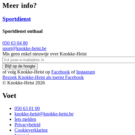
Meer info?
Sportdienst
Sportdienst onthaal
050 63 04 80
sport@knokke-heist.be
Mis geen enkel nieuwtje over Knokke-Heist
of volg Knokke-Heist op
Facebook
of
Instagram
Bezoek Knokke-Heist als
toerist
Facebook
© Knokke-Heist 2026
Voet
050 63 01 00
knokke-heist@knokke-heist.be
Iets melden
Privacybeleid
Cookieverklaring