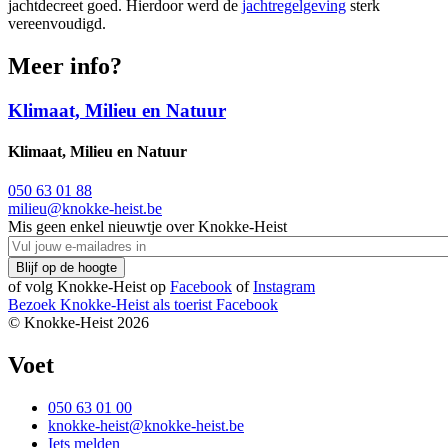
jachtdecreet goed. Hierdoor werd de
jachtregelgeving
sterk
vereenvoudigd.
Meer info?
Klimaat, Milieu en Natuur
Klimaat, Milieu en Natuur
050 63 01 88
milieu@knokke-heist.be
Mis geen enkel nieuwtje over Knokke-Heist
of volg Knokke-Heist op
Facebook
of
Instagram
Bezoek Knokke-Heist als
toerist
Facebook
© Knokke-Heist 2026
Voet
050 63 01 00
knokke-heist@knokke-heist.be
Iets melden