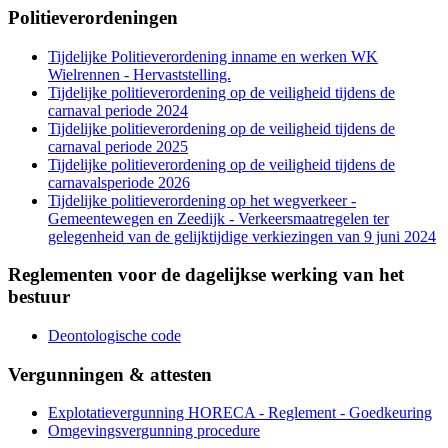
Politieverordeningen
Tijdelijke Politieverordening inname en werken WK
Wielrennen - Hervaststelling.
Tijdelijke politieverordening op de veiligheid tijdens de
carnaval periode 2024
Tijdelijke politieverordening op de veiligheid tijdens de
carnaval periode 2025
Tijdelijke politieverordening op de veiligheid tijdens de
carnavalsperiode 2026
Tijdelijke politieverordening op het wegverkeer -
Gemeentewegen en Zeedijk - Verkeersmaatregelen ter
gelegenheid van de gelijktijdige verkiezingen van 9 juni 2024
Reglementen voor de dagelijkse werking van het
bestuur
Deontologische code
Vergunningen & attesten
Explotatievergunning HORECA - Reglement - Goedkeuring
Omgevingsvergunning procedure