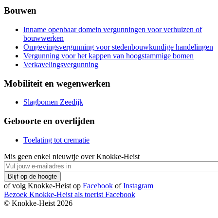
Bouwen
Inname openbaar domein vergunningen voor verhuizen of
bouwwerken
Omgevingsvergunning voor stedenbouwkundige handelingen
Vergunning voor het kappen van hoogstammige bomen
Verkavelingsvergunning
Mobiliteit en wegenwerken
Slagbomen Zeedijk
Geboorte en overlijden
Toelating tot crematie
Mis geen enkel nieuwtje over Knokke-Heist
of volg Knokke-Heist op
Facebook
of
Instagram
Bezoek Knokke-Heist als
toerist
Facebook
© Knokke-Heist 2026