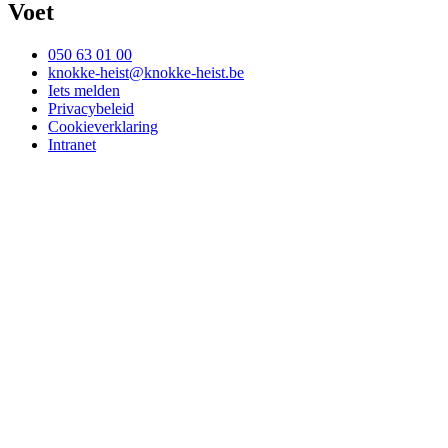
Voet
050 63 01 00
knokke-heist@knokke-heist.be
Iets melden
Privacybeleid
Cookieverklaring
Intranet