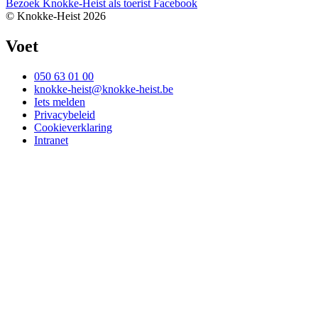
Bezoek Knokke-Heist als
toerist
Facebook
© Knokke-Heist 2026
Voet
050 63 01 00
knokke-heist@knokke-heist.be
Iets melden
Privacybeleid
Cookieverklaring
Intranet