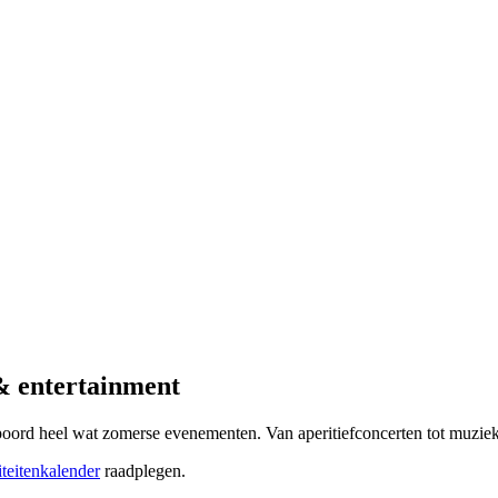
& entertainment
poord heel wat zomerse evenementen. Van aperitiefconcerten tot muziekf
iteitenkalender
raadplegen.