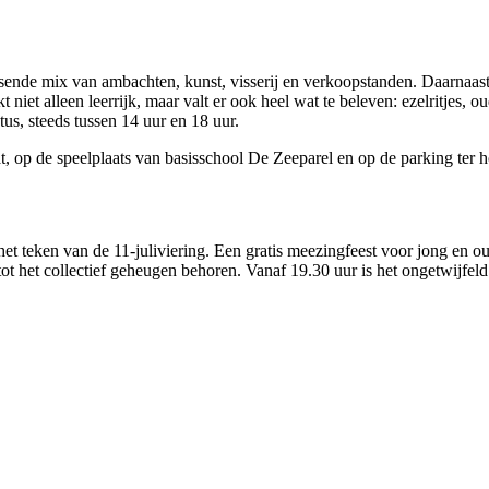
assende mix van ambachten, kunst, visserij en verkoopstanden. Daarnaast
 niet alleen leerrijk, maar valt er ook heel wat te beleven: ezelritjes,
us, steeds tussen 14 uur en 18 uur.
at, op de speelplaats van basisschool De Zeeparel en op de parking ter 
het teken van de 11-juliviering. Een gratis meezingfeest voor jong en o
tot het collectief geheugen behoren. Vanaf 19.30 uur is het ongetwijfel