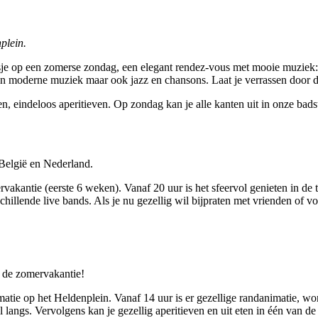
plein.
aasje op een zomerse zondag, een elegant rendez-vous met mooie muziek:
n moderne muziek maar ook jazz en chansons. Laat je verrassen door de
, eindeloos aperitieven. Op zondag kan je alle kanten uit in onze badst
België en Nederland.
vakantie (eerste 6 weken). Vanaf 20 uur is het sfeervol genieten in de t
illende live bands. Als je nu gezellig wil bijpraten met vrienden of vo
s de zomervakantie!
atie op het Heldenplein. Vanaf 14 uur is er gezellige randanimatie, wo
ngs. Vervolgens kan je gezellig aperitieven en uit eten in één van de v