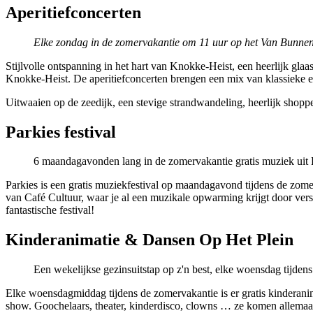
Aperitiefconcerten
Elke zondag in de zomervakantie om 11 uur op het Van Bunnen
Stijlvolle ontspanning in het hart van Knokke-Heist, een heerlijk gl
Knokke-Heist. De aperitiefconcerten brengen een mix van klassieke e
Uitwaaien op de zeedijk, een stevige strandwandeling, heerlijk shoppen
Parkies festival
6 maandagavonden lang in de zomervakantie gratis muziek uit 
Parkies is een gratis muziekfestival op maandagavond tijdens de zomer
van Café Cultuur, waar je al een muzikale opwarming krijgt door versch
fantastische festival!
Kinderanimatie & Dansen Op Het Plein
Een wekelijkse gezinsuitstap op z'n best, elke woensdag tijden
Elke woensdagmiddag tijdens de zomervakantie is er gratis kinderanim
show. Goochelaars, theater, kinderdisco, clowns … ze komen allemaal la